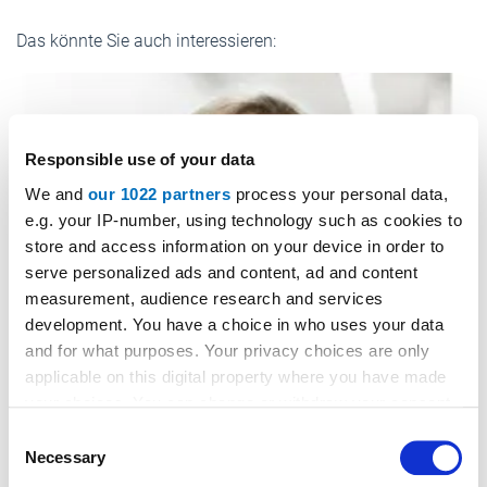
Das könnte Sie auch interessieren:
Responsible use of your data
We and
our 1022 partners
process your personal data,
e.g. your IP-number, using technology such as cookies to
store and access information on your device in order to
serve personalized ads and content, ad and content
measurement, audience research and services
development. You have a choice in who uses your data
and for what purposes. Your privacy choices are only
applicable on this digital property where you have made
your choices. You can change or withdraw your consent
any time from the Cookie Declaration or by clicking on
Consent
the Privacy trigger icon.
Necessary
Selection