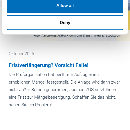
our social media, advertising and analytics partners who
Allow all
may combine it with other information that you’ve
provided to them or that they’ve collected from your use
Deny
of their services.
Weitere Informationen:
Impressum
Datenschutz
Foto: AaronAmat/iStock.com und © justinmedia/iStock.com
Oktober 2025
Fristverlängerung? Vorsicht Falle!
Die Prüforganisation hat bei Ihrem Aufzug einen
erheblichen Mangel festgestellt. Die Anlage wird dann zwar
nicht außer Betrieb genommen, aber die ZÜS setzt Ihnen
eine Frist zur Mängelbeseitigung. Schaffen Sie das nicht,
haben Sie ein Problem!