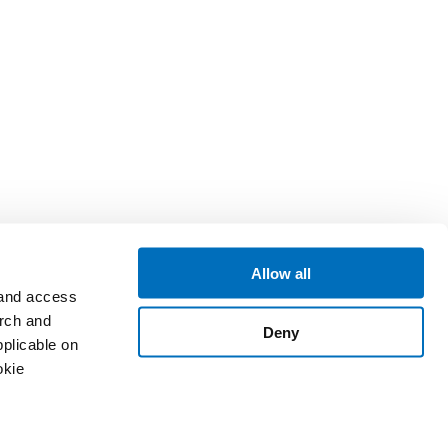
Allow all
 and access
arch and
Deny
plicable on
okie