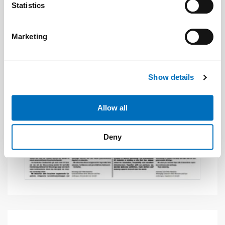
Identify your device by actively scanning it for
Statistics
specific characteristics (fingerprinting)
Find out more about how your personal data is processed
Marketing
and set your preferences in the
details section
.
We use cookies to personalise content and ads, to
Show details
provide social media features and to analyse our traffic.
We also share information about your use of our site with
our social media, advertising and analytics partners who
Allow all
may combine it with other information that you’ve
provided to them or that they’ve collected from your use
Deny
of their services.
Weitere Informationen:
Impressum
Datenschutz