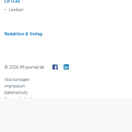
LIFTLex
Lexikon
Redaktion & Verlag
© 2026 lift-journal.de
Abo kündigen
Impressum
Datenschutz
Barrierefreiheit
Cookies
Inhaltemoderation
Kontakt
Verlag