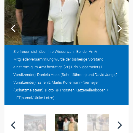
Sie freuen sich über ihre Wiederwahl: Bei der VmA-
Mitgliederversammlung wurde der bisherige Vorstand
einstimmig im Amt bestätigt. (v.r.) Udo Niggemeier (1.
Vorsitzender), Daniela Hess (Schriftführerin) und David Jung (2.
Vorsitzender). Es fehlt: Marlis Könemann-Niemeyer
(Schatzmeisterin). (Foto: © Thorsten Katzenellenbogen +
LIFTjournal/Ulrike Lotze)