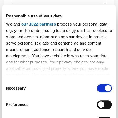
Bitte geben Sie "Kommentar" rückwärts ein.
Responsible use of your data
We and
our 1022 partners
process your personal data,
e.g. your IP-number, using technology such as cookies to
store and access information on your device in order to
serve personalized ads and content, ad and content
Absenden
measurement, audience research and services
development. You have a choice in who uses your data
and for what purposes. Your privacy choices are only
applicable on this digital property where you have made
Aktuelle Ausgaben
your choices. You can change or withdraw your consent
any time from the Cookie Declaration or by clicking on
Consent
the Privacy trigger icon.
Necessary
Selection
If you allow, we would also like to:
Preferences
Collect information about your geographical location
which can be accurate to within several meters