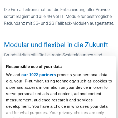
Die Firma Leitronic hat auf die Entscheidung aller Provider
sofort reagiert und alle 4G VoLTE Module für bestmögliche
Redundanz mit 3G- und 2G Fallback-Modulen ausgestattet.
Modular und flexibel in die Zukunft
Grundsätzlich gilt: Die Leitronic-Systemlösungen sind
modular aufgebaut. Priorität hat die Weiterverwendung von
Responsible use of your data
Bewährtem, das heißt die möglichst weitreichende
We and
our 1022 partners
process your personal data,
Erleichterung von Einbau, Update und Unterhalt.
e.g. your IP-number, using technology such as cookies to
Aufwändige Montagearbeiten für die Aktualisierung
store and access information on your device in order to
bestehender Einheiten entfallen. Neue Mobilfunkstandards,
serve personalized ads and content, ad and content
wie etwa 4G/VoLTE oder bei späterer Marktreife auch 5G,
measurement, audience research and services
development. You have a choice in who uses your data
lassen sich durch den einfachen Tausch einer Platine
and for what purposes. Your privacy choices are only
nachrüsten. Der Austausch des kompletten Notrufgeräts ist