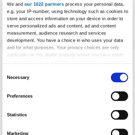
We and
our 1022 partners
process your personal data,
e.g. your IP-number, using technology such as cookies to
store and access information on your device in order to
Absenden
serve personalized ads and content, ad and content
measurement, audience research and services
development. You have a choice in who uses your data
and for what purposes. Your privacy choices are only
applicable on this digital property where you have made
Das könnte Sie auch interessieren:
your choices. You can change or withdraw your consent
any time from the Cookie Declaration or by clicking on
Consent
the Privacy trigger icon.
Necessary
Selection
If you allow, we would also like to:
Preferences
Collect information about your geographical location
which can be accurate to within several meters
Identify your device by actively scanning it for
Statistics
specific characteristics (fingerprinting)
Find out more about how your personal data is processed
Marketing