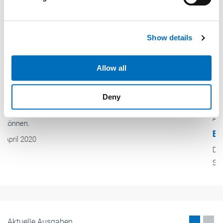
and set your preferences in the
details section
.
We use cookies to personalise content and ads, to
Show details
provide social media features and to analyse our traffic.
We also share information about your use of our site with
our social media, advertising and analytics partners who
Allow all
may combine it with other information that you’ve
provided to them or that they’ve collected from your use
Deny
of their services.
Weitere Informationen:
Impressum
Datenschutz
Aktuelles
Erstes Lift Symposium in Johannesburg
Die Firma Schaefer hat Anfang März zum ersten Lift
Symposium nach Johannesburg eingeladen. Partner und
Mitveranstalter war das Unternehmen Algi.
Mai 2020