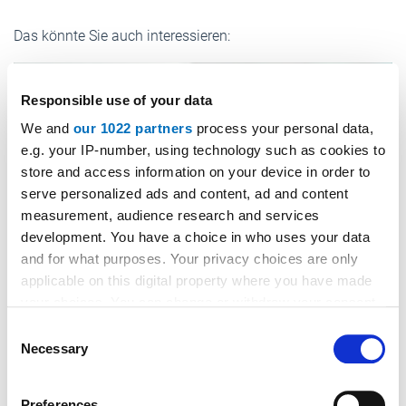
Das könnte Sie auch interessieren:
Responsible use of your data
We and
our 1022 partners
process your personal data,
e.g. your IP-number, using technology such as cookies to
store and access information on your device in order to
serve personalized ads and content, ad and content
measurement, audience research and services
development. You have a choice in who uses your data
and for what purposes. Your privacy choices are only
applicable on this digital property where you have made
your choices. You can change or withdraw your consent
any time from the Cookie Declaration or by clicking on
Consent
the Privacy trigger icon.
Necessary
Selection
If you allow, we would also like to:
Preferences