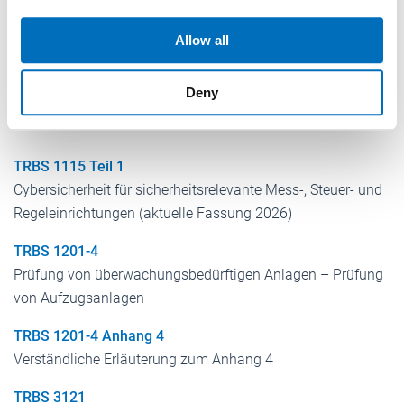
We also share information about your use of our site with
TRBS 1111
our social media, advertising and analytics partners who
Gefährdungsbeurteilung
Allow all
may combine it with other information that you’ve
TRBS 1115
provided to them or that they’ve collected from your use
Deny
Sicherheitsrelevante Mess-, Steuer- und Regeleinrichtungen
of their services.
Weitere Informationen:
Impressum
Datenschutz
(aktuelle Fassung 2026)
TRBS 1115 Teil 1
Cybersicherheit für sicherheitsrelevante Mess-, Steuer- und
Regeleinrichtungen (aktuelle Fassung 2026)
TRBS 1201-4
Prüfung von überwachungsbedürftigen Anlagen – Prüfung
von Aufzugsanlagen
TRBS 1201-4 Anhang 4
Verständliche Erläuterung zum Anhang 4
TRBS 3121