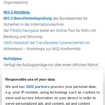
Organisations)
NIS-2-Richtlinie:
NIS-2-Betroffenheitsprüfung
des Bundesamtes für
Sicherheit in der Informationstechnik
Der
FitNIS2-Navigato
r bietet ein Online-Tool für KMU mit
Beratung und Schulung.
ISMS-Werkstatt der Transferstelle Cybersicherheit
im
Mittelstand – Workshops zur NIS2-Konformität
Notfallplan
Verfügt die Aufzugsanlage nur über einen örtlichen Notruf,
muss der Notfallplan am Betriebsort vorhanden sein und in
der Nähe der Aufzugsanlage aushängen.
Responsible use of your data
ProdSG
We and
our 1022 partners
process your personal data,
e.g. your IP-number, using technology such as cookies to
Gesetz über die Bereitstellung von Produkten auf dem
store and access information on your device in order to
Markt
serve personalized ads and content, ad and content