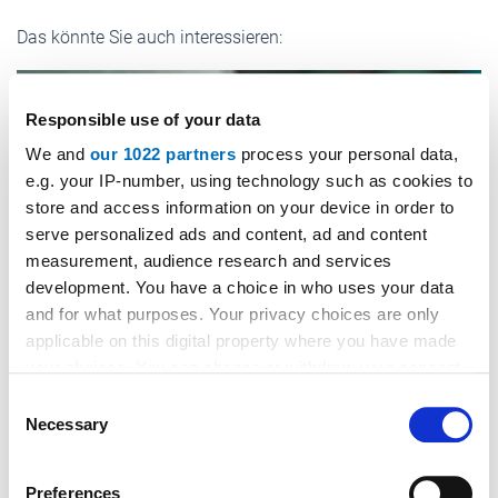
Das könnte Sie auch interessieren:
Responsible use of your data
We and
our 1022 partners
process your personal data,
e.g. your IP-number, using technology such as cookies to
store and access information on your device in order to
serve personalized ads and content, ad and content
measurement, audience research and services
development. You have a choice in who uses your data
and for what purposes. Your privacy choices are only
applicable on this digital property where you have made
your choices. You can change or withdraw your consent
any time from the Cookie Declaration or by clicking on
Consent
the Privacy trigger icon.
Necessary
Selection
nche
If you allow, we would also like to:
Preferences