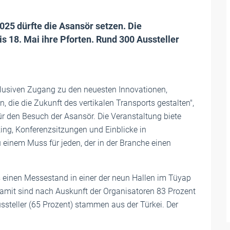
25 dürfte die Asansör setzen. Die
is 18. Mai ihre Pforten. Rund 300 Aussteller
klusiven Zugang zu den neuesten Innovationen,
die die Zukunft des vertikalen Transports gestalten",
Aktuelles
ür den Besuch der Asansör. Die Veranstaltung biete
Bike 2026 – Netzwerken mit Fahrs
ng, Konferenzsitzungen und Einblicke in
In der Aufzugsbranche gibt es viele Treffen, 
inem Muss für jeden, der in der Branche einen
denen manche Veranstalter mehr Wert auf 
Programm als auf Zeit für den Austausch le
s einen Messestand in einer der neun Hallen im Tüyap
– das ist schade.
amit sind nach Auskunft der Organisatoren 83 Prozent
Mai 2026
Aussteller (65 Prozent) stammen aus der Türkei. Der
.