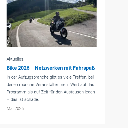
Aktuelles
paß
Normen EN ISO 8100-1/2:2026 –
globale Normen für Aufzüge
bei
Die Normen EN 81-20/50 sind die wichtigsten
das
Sicherheitsnormen für Aufzüge. Sie wurden
gen
überarbeitet, sodass jetzt die Normen EN ISO
8100-1/2:2026 vorliegen.
Mai 2026