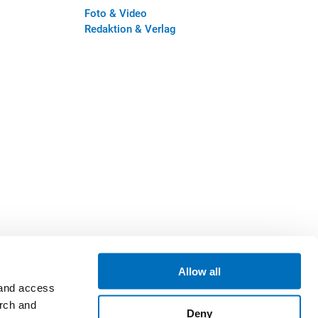
Foto & Video
Redaktion & Verlag
Allow all
 and access
arch and
Deny