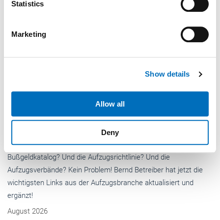
Identify your device by actively scanning it for
Statistics
specific characteristics (fingerprinting)
Find out more about how your personal data is processed
Marketing
and set your preferences in the
details section
.
We use cookies to personalise content and ads, to
Show details
provide social media features and to analyse our traffic.
We also share information about your use of our site with
our social media, advertising and analytics partners who
Allow all
may combine it with other information that you’ve
provided to them or that they’ve collected from your use
Deny
of their services.
Weitere Informationen:
Impressum
Datenschutz
Aktuelles
Optimierte Umbausätze für Falttüren
Langer & Laumann hat seine universellen Falttür-Umbausätze