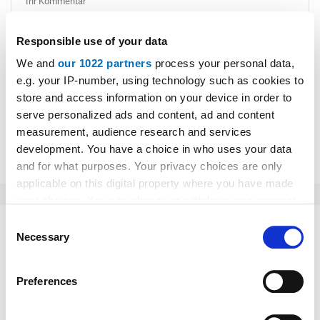
Responsible use of your data
Bitte geben Sie "Kommentar" rückwärts ein.
We and
our 1022 partners
process your personal data,
e.g. your IP-number, using technology such as cookies to
store and access information on your device in order to
serve personalized ads and content, ad and content
measurement, audience research and services
Absenden
development. You have a choice in who uses your data
and for what purposes. Your privacy choices are only
applicable on this digital property where you have made
your choices. You can change or withdraw your consent
any time from the Cookie Declaration or by clicking on
Consent
Das könnte Sie auch interessieren:
the Privacy trigger icon.
Necessary
Selection
If you allow, we would also like to:
Preferences
Collect information about your geographical location
which can be accurate to within several meters