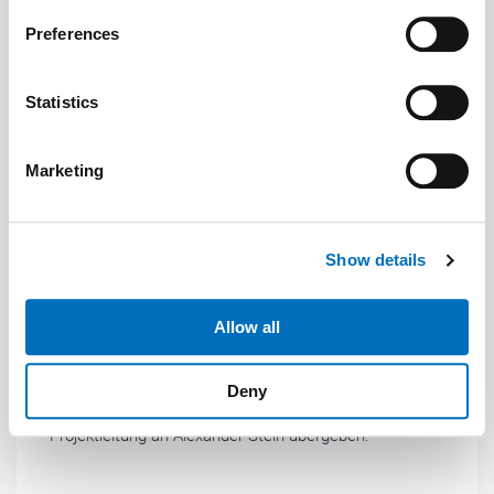
If you allow, we would also like to:
Preferences
Collect information about your geographical location
which can be accurate to within several meters
Identify your device by actively scanning it for
Statistics
specific characteristics (fingerprinting)
Find out more about how your personal data is processed
Marketing
and set your preferences in the
details section
.
Foto: © AFAG/Timm Schamberger
We use cookies to personalise content and ads, to
Show details
provide social media features and to analyse our traffic.
Aktuelles
| Mai 2026
We also share information about your use of our site with
Neuer Projektleiter für die interlift
our social media, advertising and analytics partners who
Allow all
may combine it with other information that you’ve
Nach 30-jähriger Tätigkeit in der Liftbranche hat sich
provided to them or that they’ve collected from your use
Joachim Kalsdorf, Projektleiter der interlift, aus dem
Deny
of their services.
aktiven Arbeitsleben verabschiedet und die
Weitere Informationen:
Impressum
Datenschutz
Projektleitung an Alexander Stein übergeben.