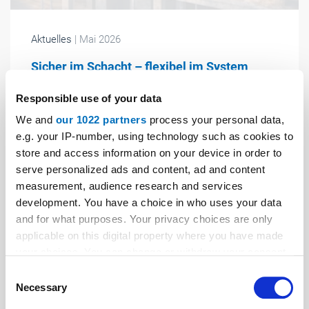
Aktuelles
| Mai 2026
Sicher im Schacht – flexibel im System
Das Unternehmen Geda präsentiert den neuen "Shaft
Responsible use of your data
Lift" – eine Aufzugslösung für den Einsatz in
We and
our 1022 partners
process your personal data,
Schächten. Er soll sich sowohl für Neubauten als auch
e.g. your IP-number, using technology such as cookies to
Sanierungsprojekte eignen, betont der Hersteller von
store and access information on your device in order to
Bau- und Industrieaufzügen.
serve personalized ads and content, ad and content
measurement, audience research and services
development. You have a choice in who uses your data
and for what purposes. Your privacy choices are only
applicable on this digital property where you have made
your choices. You can change or withdraw your consent
any time from the Cookie Declaration or by clicking on
Consent
the Privacy trigger icon.
Necessary
Selection