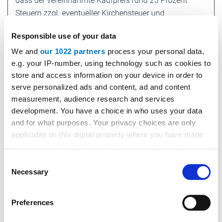
dass der vereinnahmte Kaufpreis rund 25 Prozent
Steuern zzgl. eventueller Kirchensteuer und
Solidaritätszuschlag auslöst.
Responsible use of your data
Beteiligungsprivileg:
Ausschüttungen und
We and
our 1022 partners
process your personal data,
e.g. your IP-number, using technology such as cookies to
Veräußerungsgewinne von Kapitalbeteiligungen wie
store and access information on your device in order to
nach § 8b Abs. 1 KStG sind komplett steuerfrei, wenn
serve personalized ads and content, ad and content
der Anteilseigner eine Kapitalgesellschaft ist. Zu
measurement, audience research and services
berücksichtigen ist dabei aber das
development. You have a choice in who uses your data
Betriebsausgabenabzugsverbot in Höhe von fünf
and for what purposes. Your privacy choices are only
Prozent, das die Steuerfreiheit auf 95 Prozent
applicable on this digital property where you have made
reduzieren kann.
your choices. You can change or withdraw your consent
any time from the Cookie Declaration or by clicking on
Consent
the Privacy trigger icon.
Necessary
Selection
Mehr zum Thema:
If you allow, we would also like to:
Preferences
Collect information about your geographical location
www.gesetze-im-internet.de
(Bundesamt für Justiz:
which can be accurate to within several meters