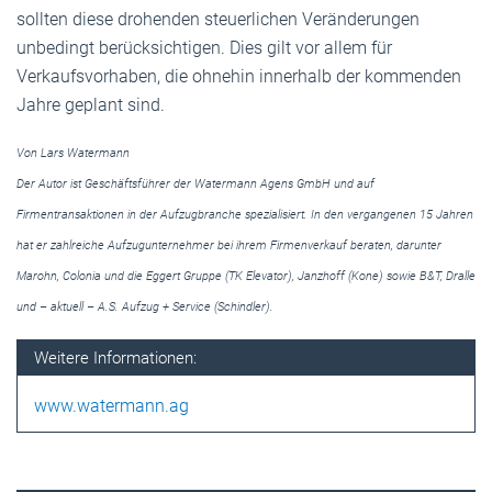
sollten diese drohenden steuerlichen Veränderungen
unbedingt berücksichtigen. Dies gilt vor allem für
Verkaufsvorhaben, die ohnehin innerhalb der kommenden
Jahre geplant sind.
Von Lars Watermann
Der Autor ist Geschäftsführer der Watermann Agens GmbH und auf
Firmentransaktionen in der Aufzugbranche spezialisiert. In den vergangenen 15 Jahren
hat er zahlreiche Aufzugunternehmer bei ihrem Firmenverkauf beraten, darunter
Marohn, Colonia und die Eggert Gruppe (TK Elevator), Janzhoff (Kone) sowie B&T, Dralle
und – aktuell – A.S. Aufzug + Service (Schindler).
Weitere Informationen:
www.watermann.ag