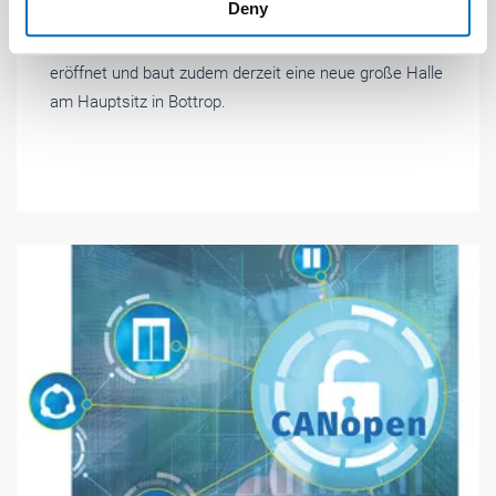
Deny
of their services.
Das mittelständische Aufzugsunternehmen
Weitere Informationen:
Impressum
Datenschutz
Niggemeier & Leurs hat einen zweiten Standort in Köln
eröffnet und baut zudem derzeit eine neue große Halle
am Hauptsitz in Bottrop.