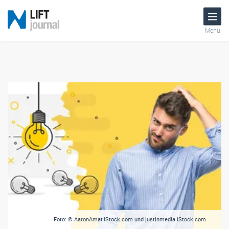
Menü
Foto: © AaronAmat iStock.com und justinmedia iStock.com