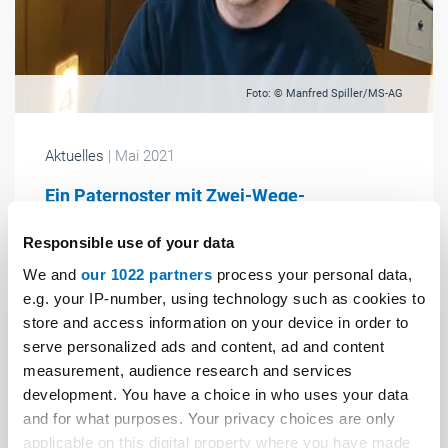
Foto: © Manfred Spiller/MS-AG
Aktuelles
| Mai 2021
Ein Paternoster mit Zwei-Wege-
Kommunikationssystem
Responsible use of your data
Wie kann man einen alten Paternoster mit einem
We and
our 1022 partners
process your personal data,
neuen Zwei-Wege-Kommunikationssystem
e.g. your IP-number, using technology such as cookies to
ausstatten? Dieser Herausforderung haben sich die
store and access information on your device in order to
Stadtwerke München gestellt, die noch drei dieser
serve personalized ads and content, ad and content
Personenbeförderungsanlagen betreibt.
measurement, audience research and services
development. You have a choice in who uses your data
and for what purposes. Your privacy choices are only
applicable on this digital property where you have made