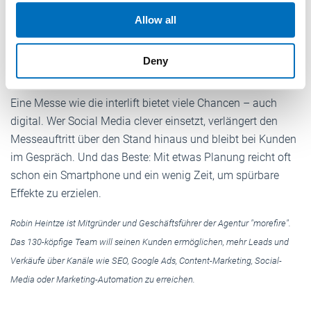
Boot zu holen – und sorgt dafür, dass sowohl am Stand als
our social media, advertising and analytics partners who
auch online ein stimmiger Eindruck entsteht.
Allow all
may combine it with other information that you’ve
provided to them or that they’ve collected from your use
Deny
of their services.
Fazit
Weitere Informationen:
Impressum
Datenschutz
Eine Messe wie die interlift bietet viele Chancen – auch
digital. Wer Social Media clever einsetzt, verlängert den
Messeauftritt über den Stand hinaus und bleibt bei Kunden
im Gespräch. Und das Beste: Mit etwas Planung reicht oft
schon ein Smartphone und ein wenig Zeit, um spürbare
Effekte zu erzielen.
Robin Heintze ist Mitgründer und Geschäftsführer der Agentur "morefire".
Das 130-köpfige Team will seinen Kunden ermöglichen, mehr Leads und
Verkäufe über Kanäle wie SEO, Google Ads, Content-Marketing, Social-
Media oder Marketing-Automation zu erreichen.