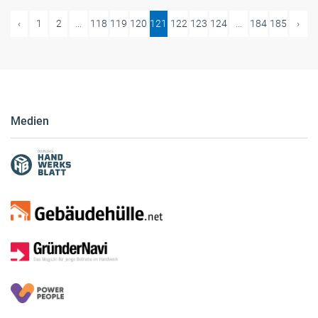
‹
1
2
...
118
119
120
121
122
123
124
...
184
185
›
Medien