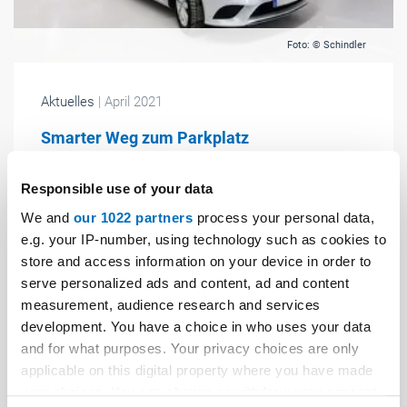
Foto: © Schindler
Aktuelles
| April 2021
Smarter Weg zum Parkplatz
Der neue Autoaufzug von Schindler macht klassische
Responsible use of your data
Tiefgaragenzufahrten überflüssig und soll so Komfort
mit deutlicher Platzersparnis verbinden.
We and
our 1022 partners
process your personal data,
e.g. your IP-number, using technology such as cookies to
store and access information on your device in order to
serve personalized ads and content, ad and content
measurement, audience research and services
development. You have a choice in who uses your data
and for what purposes. Your privacy choices are only
applicable on this digital property where you have made
your choices. You can change or withdraw your consent