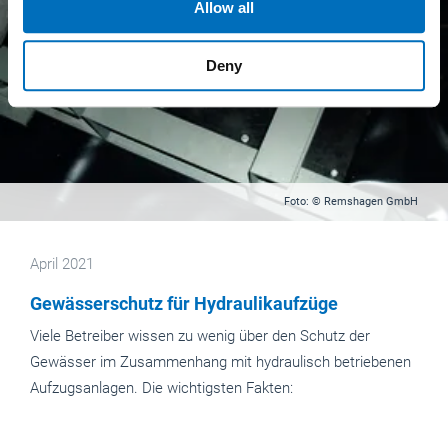
Allow all
may combine it with other information that you’ve
provided to them or that they’ve collected from your use
Deny
of their services.
Weitere Informationen:
Impressum
Datenschutz
Foto: © Remshagen GmbH
April 2021
Gewässerschutz für Hydraulikaufzüge
Viele Betreiber wissen zu wenig über den Schutz der
Gewässer im Zusammenhang mit hydraulisch betriebenen
Aufzugsanlagen. Die wichtigsten Fakten: